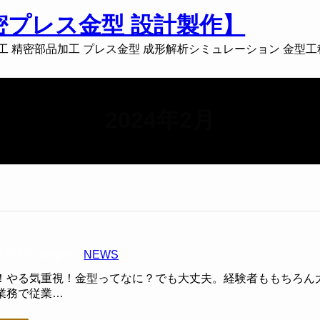
精密プレス金型 設計製作】
属部品加工 精密部品加工 プレス金型 成形解析シミュレーション 金型
2024年2月
月21日
Category :
NEWS
！やる気重視！金型ってなに？でも大丈夫。経験者ももちろん
業務で従業…