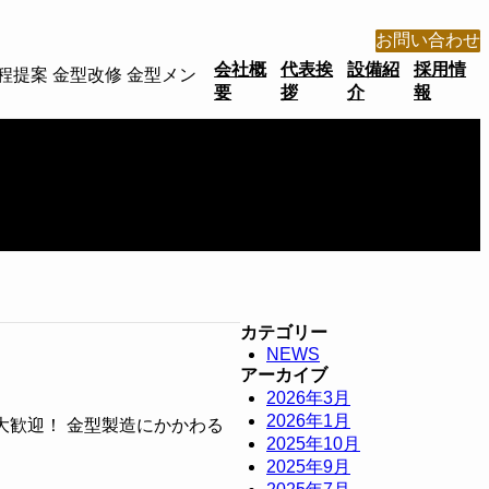
お問い合わせ
会社概
代表挨
設備紹
採用情
工程提案 金型改修 金型メン
要
拶
介
報
カテゴリー
NEWS
アーカイブ
2026年3月
2026年1月
大歓迎！ 金型製造にかかわる
2025年10月
2025年9月