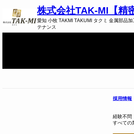
内
株式会社TAK-MI【
容
を
愛知 小牧 TAKMI TAKUMI タクミ 金
ス
テナンス
キ
ッ
プ
採用情報
2024年2
経験不問
すべての