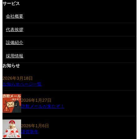
サービス
会社概要
代表挨拶
設備紹介
採用情報
グ
お知らせ
ル
ー
2026年3月18日
プ
お知らせページ一覧
リ
ン
2026年1月27日
ク
詐欺メールが来たぞ！
2026年1月6日
謹賀新年