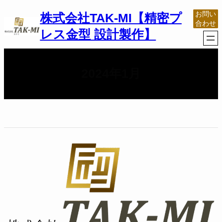
内
お問い
株式会社TAK-MI【精密プ
容
合わせ
を
レス金型 設計製作】
ス
キ
ッ
プ
2024年1月